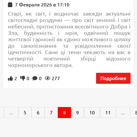
7 Февраля 2026 в 17:10
Старі, як світ, і водночас завжди актуальні
світоглядні роздуми — про світ земний і світ
небесний, протистояння всесвітнього Добра і
Зла, буденність і мрія, одвічний пошук
життєвої гармонії як єдино можливого шляху
до самопізнання та усвідомлення своєї
ідентичності. Саме ці теми чекають на вас в
четвертій поетичній збірці відомого
чорноморського автора.
2
0
0
277
Подробнее
...
5
6
7
8
9
10
11
...