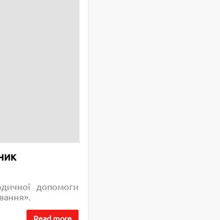
бник
одичної допомоги
ування».
Read more