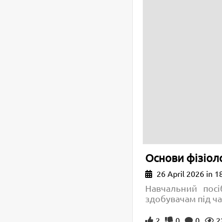
Основи фізіоло
26 April 2026 in 1
Навчальний посі
здобувачам під ча
2
0
0
2