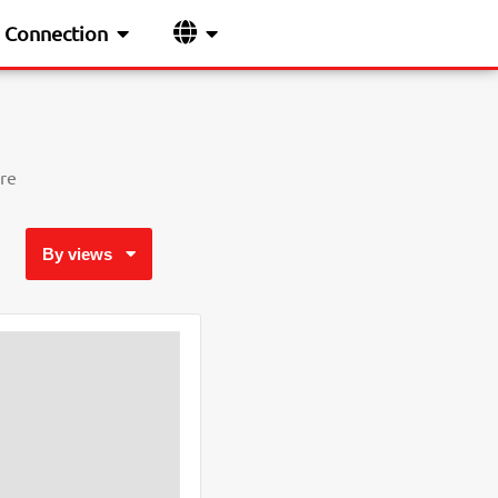
Connection
re
By views