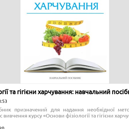
гії та гігієни харчування: навчальний посі
8:53
бник призначений для надання необхідної мет
с вивчення курсу «Основи фізіології та гігієни харч
20