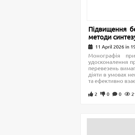
Підвищення бе
методи синтезу
11 April 2026 in 1
Монографія при
удосконалення пр
перевезень вимага
діяти в умовах не
та ефективно вза
2
0
0
2