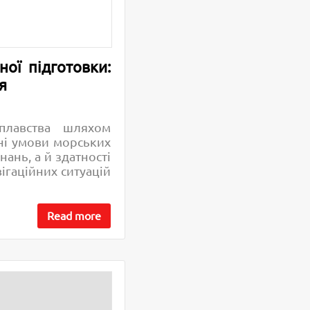
ої підготовки:
я
плавства шляхом
ні умови морських
ань, а й здатності
ігаційних ситуацій
Read more