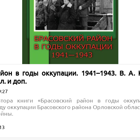
айон в годы оккупации. 1941–1943.
В. А.
л. и доп.
9:27
втора книги «Брасовский район в годы оккупа
у оккупации Брасовского района Орловской облас
ойны.
13