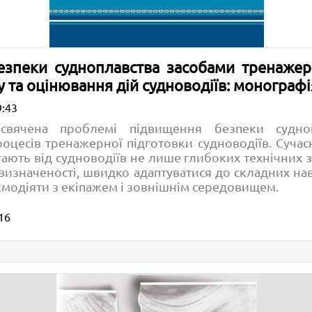
зпеки судноплавства засобами тренажерн
 та оцінювання дій судноводіїв: монографі
9:43
свячена проблемі підвищення безпеки судно
оцесів тренажерної підготовки судноводіїв. Сучас
ють від судноводіїв не лише глибоких технічних зн
визначеності, швидко адаптуватися до складних нав
ємодіяти з екіпажем і зовнішнім середовищем.
16