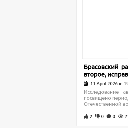
Брасовский р
второе, исправ
11 April 2026 in 1
Исследование а
посвящено период
Отечественной в
2
0
0
2