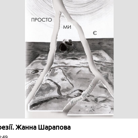
оезії. Жанна Шарапова
8:49