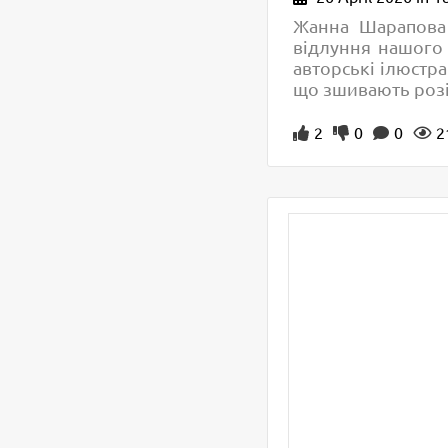
Жанна Шарапова —
відлуння нашого 
авторські ілюстра
що зшивають розі
2
0
0
2