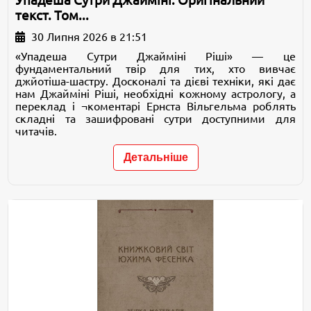
Упадеша Сутри Джайміні: Оригінальний
текст. Том...
30 Липня 2026 в 21:51
«Упадеша Сутри Джайміні Ріші» — це
фундаментальний твір для тих, хто вивчає
джйотіша-шастру. Досконалі та дієві техніки, які дає
нам Джайміні Ріші, необхідні кожному астрологу, а
переклад і ¬коментарі Ернста Вільгельма роблять
складні та зашифровані сутри доступними для
читачів.
Детальніше