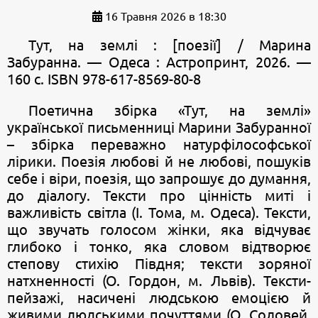
16 Травня 2026 в 18:30
Тут, на землі : [поезії] / Марина
Забуранна. — Одеса : Астропринт, 2026. —
160 c. ISBN 978-617-8569-80-8
Поетична збірка «Тут, на землі»
української письменниці Марини Забуранної
– збірка переважно натурфілософської
лірики. Поезія любові й не любові, пошуків
себе і віри, поезія, що запрошує до думання,
до діалогу. Тексти про цінність миті і
важливість світла (І. Тома, м. Одеса). Тексти,
що звучать голосом жінки, яка відчуває
глибоко і тонко, яка словом відтворює
степову стихію Півдня; тексти зоряної
натхненності (О. Гордон, м. Львів). Тексти-
пейзажі, насичені людською емоцією й
живими людськими почуттями (О. Соловей,