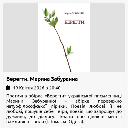
Берегти. Марина Забуранна
19 Квітня 2026 в 20:40
Поетична збірка «Берегти» української письменниці
Марини Забуранної – збірка переважно
натурфілософської лірики. Поезія любові й не
любові, пошуків себе і віри, поезія, що запрошує до
думання, до діалогу. Тексти про цінність миті і
важливість світла (І. Тома, м. Одеса).