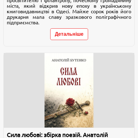
просвітителю і філантропу, почесному громадянину
міста, який відкрив нову епоху в українському
книговидавництві в Одесі. Майже сорок років його
друкарня мала славу зразкового поліграфічного
підприємства.
Детальніше
Сила любові: збірка поезій. Анатолій