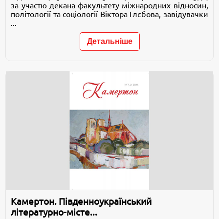
за участю декана факультету міжнародних відносин,
політології та соціології Віктора Глєбова, завідувачки
...
Детальніше
Камертон. Південноукраїнський
літературно-місте...