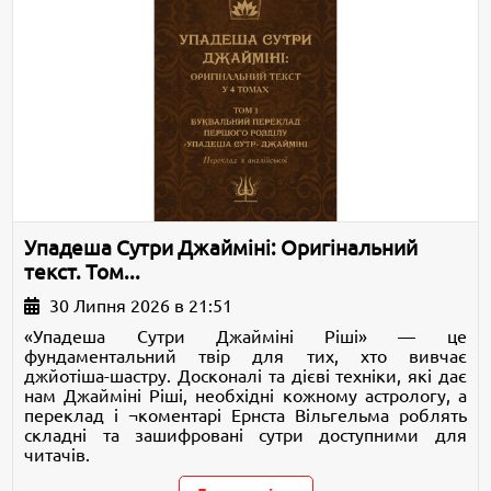
Упадеша Сутри Джайміні: Оригінальний
текст. Том...
30 Липня 2026 в 21:51
«Упадеша Сутри Джайміні Ріші» — це
фундаментальний твір для тих, хто вивчає
джйотіша-шастру. Досконалі та дієві техніки, які дає
нам Джайміні Ріші, необхідні кожному астрологу, а
переклад і ¬коментарі Ернста Вільгельма роблять
складні та зашифровані сутри доступними для
читачів.