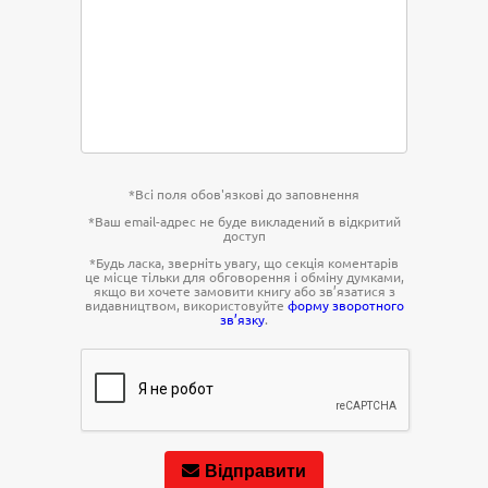
*Всі поля обов'язкові до заповнення
*Ваш email-адрес не буде викладений в відкритий
доступ
*Будь ласка, зверніть увагу, що секція коментарів
це місце тільки для обговорення і обміну думками,
якщо ви хочете замовити книгу або зв’язатися з
видавництвом, використовуйте
форму зворотного
зв’язку
.
Відправити