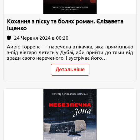
Кохання з піску та болю: роман. Єлізавета
Іщенко
24 Червня 2024 в 00:20
Айріс Торренс — наречена-втікачка, яка прямісінько
з-під вівтаря летить у Дубаї, аби прийти до тями від
зради свого нареченого. І зустрічає його…
Детальніше