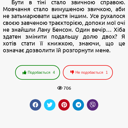
Бути в тіні стало звичною справою.
Мовчання стало вимушеною звичкою, аби
не затьмарювати щастя іншим. Усе рухалося
своєю завченою траєкторією, допоки мої очі
не знайшли Лану Бенсон. Один вечір… Хіба
здатен змінити подальшу долю двох? Я
хотів стати її книжкою, знаючи, що це
означає дозволити їй розгорнути мене.
Подобається
4
Не подобається
1
706