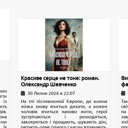
Красиве серце не тоне: роман.
Ви
Олександр Шевченко
фа
рин
30 Липня 2026 в 22:07
ти
 із
На тлі післявоєнної Європи, де кожна
Та
ють
жінка знову вчиться дихати, а кожен
св
в.
чоловік вчиться наново жити, герої
на
она
зустрічаються і розходяться,
за
ими
закохуються і прощають, шукають дім,
зм
 їх
рятують одне одного і часом втрачають.
про