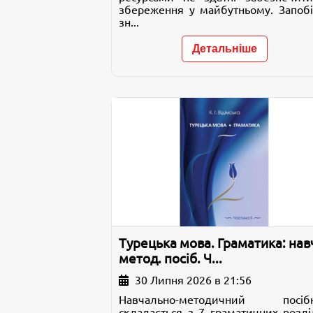
збереження у майбутньому. Запобі
зн...
Детальніше
Турецька мова. Граматика: навч
метод. посіб. Ч...
30 Липня 2026 в 21:56
Навчально-методичний посіб
складається з 7 граматичних розділ