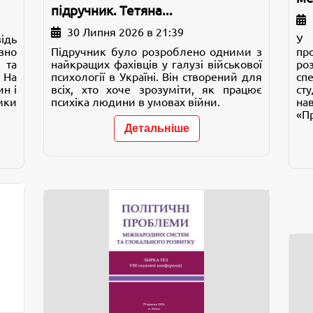
підручник. Тетяна...
30 Липня 2026 в 21:39
ідь
У 
вно
Підручник було розроблено одними з
пр
 та
найкращих фахівців у галузі військової
ро
 На
психології в Україні. Він створений для
сп
ин і
всіх, хто хоче зрозуміти, як працює
ст
мки
психіка людини в умовах війни.
на
«Пр
Детальніше