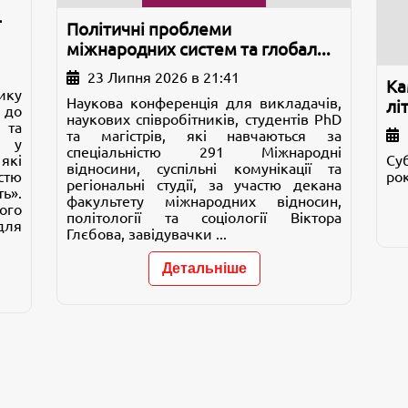
-
Політичні проблеми
міжнародних систем та глобал...
23 Липня 2026 в 21:41
Ка
ику
Наукова конференція для викладачів,
лі
 до
наукових співробітників, студентів PhD
 та
та магістрів, які навчаються за
к у
спеціальністю 291 Міжнародні
які
Су
відносини, суспільні комунікації та
стю
рок
регіональні студії, за участю декана
ь».
факультету міжнародних відносин,
ого
політології та соціології Віктора
для
Глєбова, завідувачки ...
Детальніше