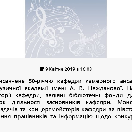
9 Квітня 2019 в 16:03
исвячене 50-річчю кафедри камерного анс
узичної академії імені А. В. Нежданової. Н
торії кафедри, задіяні бібліотечні фонди 
нок діяльності засновників кафедри. Моно
адачів та концертмейстерів кафедри за півсто
ення працівників та інформацію щодо конкур