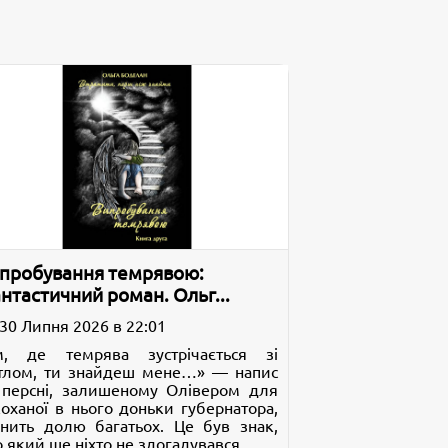
пробування темрявою:
нтастичний роман. Ольг...
30 Липня 2026 в 22:01
м, де темрява зустрічається зі
ітлом, ти знайдеш мене…» — напис
 персні, залишеному Олівером для
коханої в нього доньки губернатора,
інить долю багатьох. Це був знак,
 який ще ніхто не здогадувався.