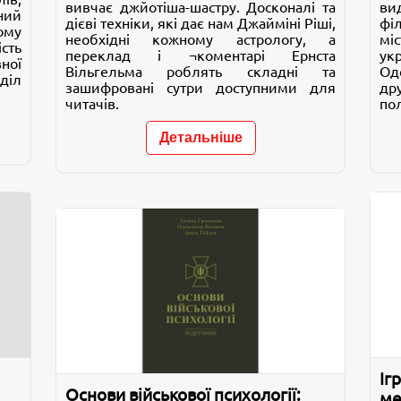
вивчає джйотіша-шастру. Досконалі та
ви
ний
дієві техніки, які дає нам Джайміні Ріші,
фі
ому
необхідні кожному астрологу, а
мі
сть
переклад і ¬коментарі Ернста
ук
ної
Вільгельма роблять складні та
Од
діл
зашифровані сутри доступними для
др
читачів.
по
Детальніше
Іг
Основи військової психології:
ме