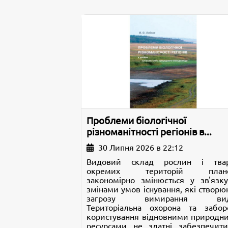
Проблеми біологічної
різноманітності регіонів в...
30 Липня 2026 в 22:12
Видовий склад рослин і тва
окремих територій плане
закономірно змінюється у зв'язку
змінами умов існування, які створю
загрозу вимирання виді
Територіальна охорона та забор
користування відновними природн
ресурсами не здатні забезпечити