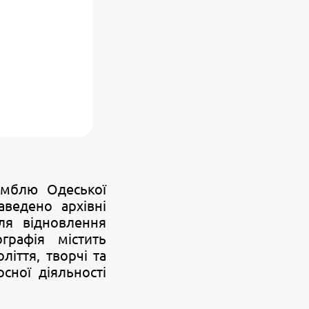
амблю Одеської
аведено архівні
для відновлення
графія містить
ліття, творчі та
сної діяльності