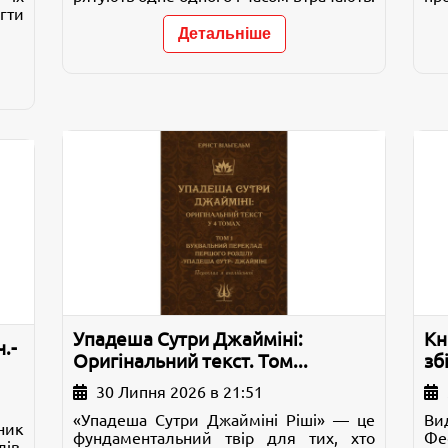
гти
Детальніше
Упадеша Сутри Джайміні:
Кн
.-
Оригінальний текст. Том...
зб
30 Липня 2026 в 21:51
«Упадеша Сутри Джайміні Ріші» — це
Ви
ник
фундаментальний твір для тих, хто
Фе
ів,