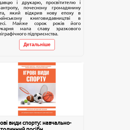
давцю і друкарю, просвітителю і
лантропу, почесному громадянину
ста, який відкрив нову епоху в
раїнському книговидавництві в
есі. Майже сорок років його
укарня мала славу зразкового
ліграфічного підприємства.
Детальніше
рові види спорту: навчально-
тодичний посібн...