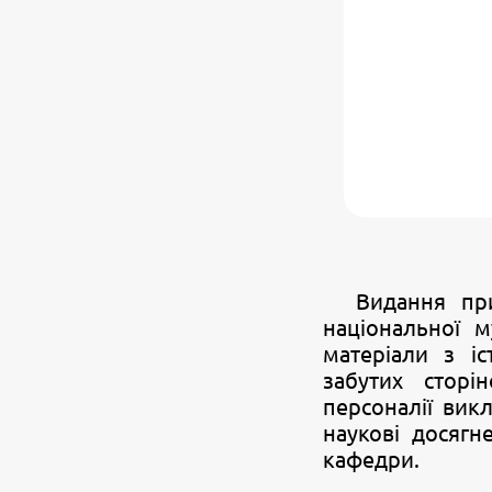
Видання пр
національної м
матеріали з іс
забутих сторі
персоналії викл
наукові досягн
кафедри.