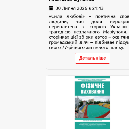
30 Липня 2026 в 21:43
«Сила любові» – поетична спов
людини, чия доля нерозри
переплетена з історією України
трагедією незламного Маріуполя.
сторінках цієї збірки автор – освітян
громадський діяч – підбиває підсу
свого 77-річного життєвого шляху.
Детальніше