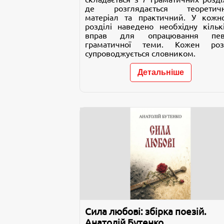
де розглядається теоретич
матеріал та практичний. У кожн
розділі наведено необхідну кількі
вправ для опрацювання пев
граматичної теми. Кожен роз
супроводжується словником.
Детальніше
Сила любові: збірка поезій.
Анатолій Бутенко