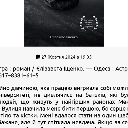
27 Жовтня 2024 в 19:35
ра : роман / Єлізавета Іщенко. — Одеса : Аст
–617–8381–61–5
йно дівчиною, яка працею вигризла собі можл
іверситеті, не дивлячись на батьків, які б
 людей, що живуть у найгірших районах Мек
 Вулиця навчила мене бити першою, бо серце г
 тіло та кістки. Мені вдалося стати на один щаб
ажане, але й тут спіткала невдача. Якщо за с