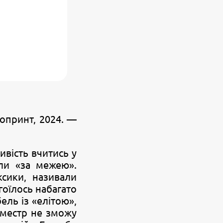
ропринт, 2024. —
ивість вчитись у
ули «за межею».
сики, називали
оїлось набагато
ель із «елітою»,
еместр не зможу