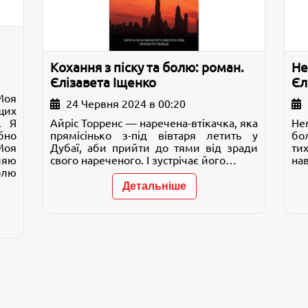
Кохання з піску та болю: роман.
Не
Єлізавета Іщенко
Єл
 Моя
24 Червня 2024 в 00:20
щих
. Я
Айріс Торренс — наречена-втікачка, яка
Не
бно
прямісінько з-під вівтаря летить у
бо
Моя
Дубаї, аби прийти до тями від зради
тих
ляю
свого нареченого. І зустрічає його…
нав
олю
Детальніше