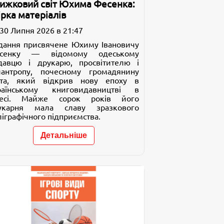
ижковий світ Юхима Фесенка:
ірка матеріалів
30 Липня 2026 в 21:47
дання присвячене Юхиму Івановичу
сенку — відомому одеському
давцю і друкарю, просвітителю і
лантропу, почесному громадянину
ста, який відкрив нову епоху в
раїнському книговидавництві в
есі. Майже сорок років його
укарня мала славу зразкового
ліграфічного підприємства.
Детальніше