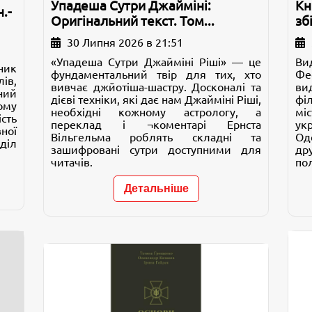
Упадеша Сутри Джайміні:
Кн
.-
Оригінальний текст. Том...
зб
30 Липня 2026 в 21:51
«Упадеша Сутри Джайміні Ріші» — це
Ви
ник
фундаментальний твір для тих, хто
Фе
ів,
вивчає джйотіша-шастру. Досконалі та
ви
ний
дієві техніки, які дає нам Джайміні Ріші,
фі
ому
необхідні кожному астрологу, а
мі
сть
переклад і ¬коментарі Ернста
ук
ної
Вільгельма роблять складні та
Од
діл
зашифровані сутри доступними для
др
читачів.
по
Детальніше