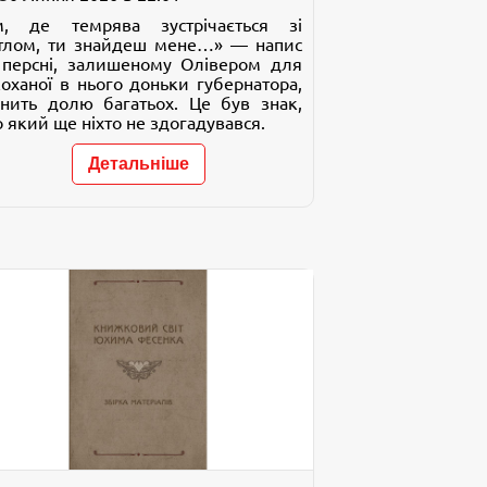
м, де темрява зустрічається зі
ітлом, ти знайдеш мене…» — напис
 персні, залишеному Олівером для
коханої в нього доньки губернатора,
інить долю багатьох. Це був знак,
 який ще ніхто не здогадувався.
Детальніше