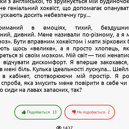
и з англійської, то зруйнується мій будиночок 
не геніальний хокеїст, що допомагає опанува
пускають досить небезпечну гру...
риманий в емоціях, тихий, бездушний
ний, дивний. Мене називали по-різному, а я
ноз». Бути вправним хокеїстом і мати зіркових 
ують щось «велике», а я просто хлопець, я
ться зі своїм мозком. Мій світ — тихі ненапи
відчувати дискомфорт. Я вперше закохався,
в мені біль. Кулька ідеальності луснула... Шей
 в кабінет, спотворюючи мій простір. Я ро
спроба, яка змусить мене повірити в себе чи 
о сиди на лавах запасних, так?
Подобається
13
Не подобається
2
1437