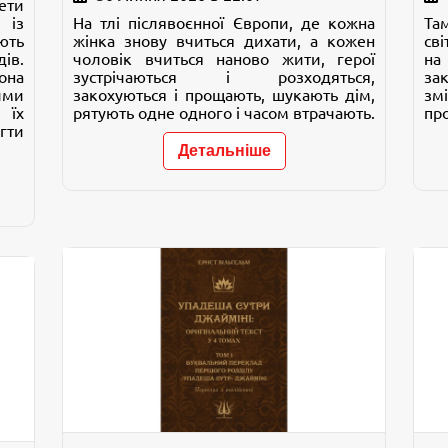
ти
 із
На тлі післявоєнної Європи, де кожна
Та
ють
жінка знову вчиться дихати, а кожен
св
в.
чоловік вчиться наново жити, герої
на
она
зустрічаються і розходяться,
за
ими
закохуються і прощають, шукають дім,
зм
 їх
рятують одне одного і часом втрачають.
про
гти
Детальніше