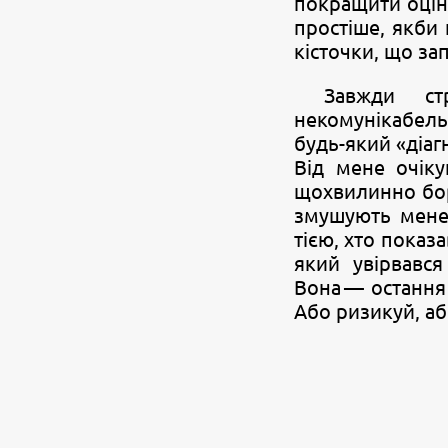
покращити оцінк
простіше, якби 
кісточки, що за
Завжди ст
некомунікабель
будь-який «діаг
Від мене очік
щохвилинно боре
змушують мене 
тією, хто показа
який увірвався
Вона — остання 
Або ризикуй, аб