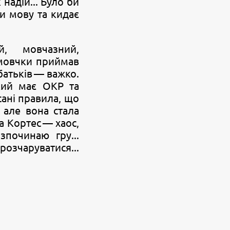
надій... Було би
ти мову та кидає
, мовчазний,
 мовчки приймав
батьків — важко.
кий має ОКР та
сані правила, що
 але вона стала
ла Кортес — хаос,
зпочинаю гру...
розчаруватися...