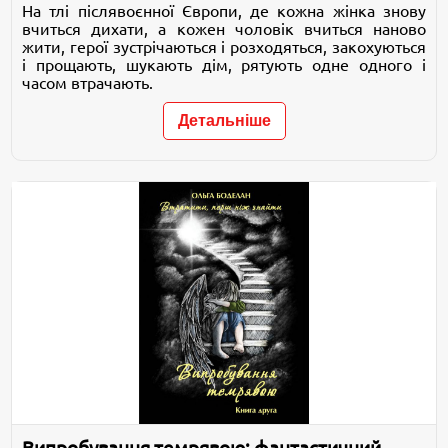
На тлі післявоєнної Європи, де кожна жінка знову
вчиться дихати, а кожен чоловік вчиться наново
жити, герої зустрічаються і розходяться, закохуються
і прощають, шукають дім, рятують одне одного і
часом втрачають.
Детальніше