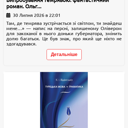
Випробування темрявою: фантастичний
роман. Ольг...
30 Липня 2026 в 22:01
Там, де темрява зустрічається зі світлом, ти знайдеш
мене…» — напис на персні, залишеному Олівером
для закоханої в нього доньки губернатора, змінить
долю багатьох. Це був знак, про який ще ніхто не
здогадувався.
Детальніше