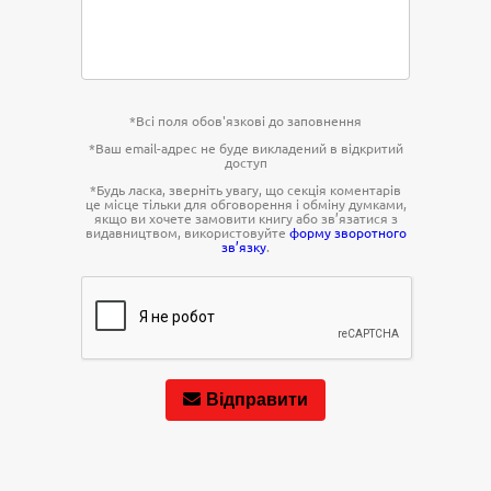
*Всі поля обов'язкові до заповнення
*Ваш email-адрес не буде викладений в відкритий
доступ
*Будь ласка, зверніть увагу, що секція коментарів
це місце тільки для обговорення і обміну думками,
якщо ви хочете замовити книгу або зв’язатися з
видавництвом, використовуйте
форму зворотного
зв’язку
.
Відправити