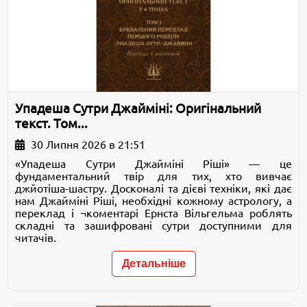
Упадеша Сутри Джайміні: Оригінальний
текст. Том...
30 Липня 2026 в 21:51
«Упадеша Сутри Джайміні Ріші» — це
фундаментальний твір для тих, хто вивчає
джйотіша-шастру. Досконалі та дієві техніки, які дає
нам Джайміні Ріші, необхідні кожному астрологу, а
переклад і ¬коментарі Ернста Вільгельма роблять
складні та зашифровані сутри доступними для
читачів.
Детальніше