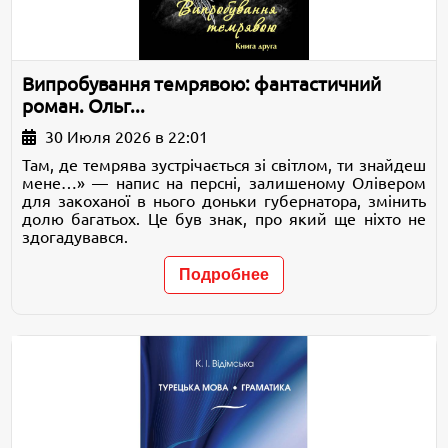
Випробування темрявою: фантастичний
роман. Ольг...
30 Июля 2026 в 22:01
Там, де темрява зустрічається зі світлом, ти знайдеш
мене…» — напис на персні, залишеному Олівером
для закоханої в нього доньки губернатора, змінить
долю багатьох. Це був знак, про який ще ніхто не
здогадувався.
Подробнее