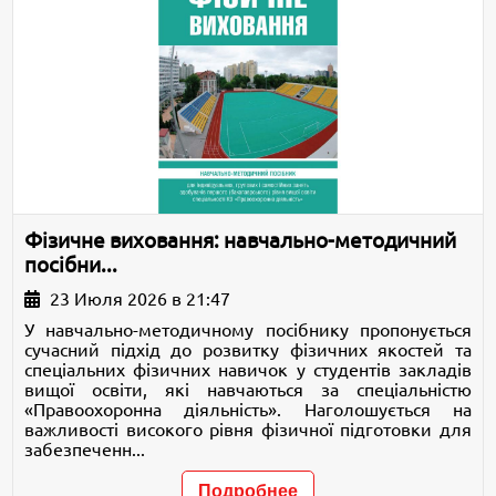
Фізичне виховання: навчально-методичний
посібни...
23 Июля 2026 в 21:47
У навчально-методичному посібнику пропонується
сучасний підхід до розвитку фізичних якостей та
спеціальних фізичних навичок у студентів закладів
вищої освіти, які навчаються за спеціальністю
«Правоохоронна діяльність». Наголошується на
важливості високого рівня фізичної підготовки для
забезпеченн...
Подробнее