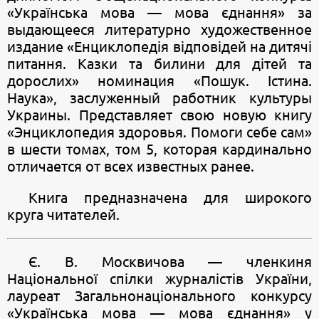
«Українська мова — мова єднання» за
выдающееся литературно художественное
издание «Енциклопедія відповідей на дитячі
питання. Казки та билини для дітей та
дорослих» номинация «Пошук. Істина.
Наука», заслуженный работник культуры
Украины. Представляет свою новую книгу
«Энциклопедия здоровья. Помоги себе сам»
в шести томах, том 5, которая кардинально
отличается от всех известных ранее.
Книга предназначена для широкого
круга читателей.
Є. В. Москвичова — членкиня
Національної спілки журналістів України,
лауреат Загальнонаціонального конкурсу
«Українська мова — мова єднання» у