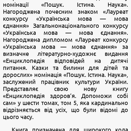
номінації «Пошук. Істина. Наука».
Нагороджена почесним знаком «Лауреат
конкурсу «Українська мова — мова
єднання» Загальнонаціонального конкурсу
«Українська мова — мова єднання».
Нагороджена дипломом «Лауреат конкурсу
«Українська мова — мова єднання» за
визначне літературно-художнє видання
«Енциклопедія відповідей на дитячі
питання. Казки та билини для дітей та
дорослих» номінація «Пошук. Істина. Наука»,
заслужений працівник культури України.
Представляє свою нову книгу
«Енциклопедія здоров’я. Допоможи собі
сам» у шести томах, том 5, яка кардинально
відрізняється від усіх, що були відомі до
цього часу.
Книга призначена для широкого кола