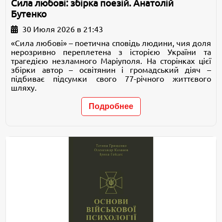
Сила любові: збірка поезій. Анатолій
Бутенко
30 Июля 2026 в 21:43
«Сила любові» – поетична сповідь людини, чия доля
нерозривно переплетена з історією України та
трагедією незламного Маріуполя. На сторінках цієї
збірки автор – освітянин і громадський діяч –
підбиває підсумки свого 77-річного життєвого
шляху.
Подробнее