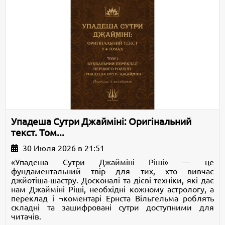
Упадеша Сутри Джайміні: Оригінальний
текст. Том...
30 Июля 2026 в 21:51
«Упадеша Сутри Джайміні Ріші» — це
фундаментальний твір для тих, хто вивчає
джйотіша-шастру. Досконалі та дієві техніки, які дає
нам Джайміні Ріші, необхідні кожному астрологу, а
переклад і ¬коментарі Ернста Вільгельма роблять
складні та зашифровані сутри доступними для
читачів.