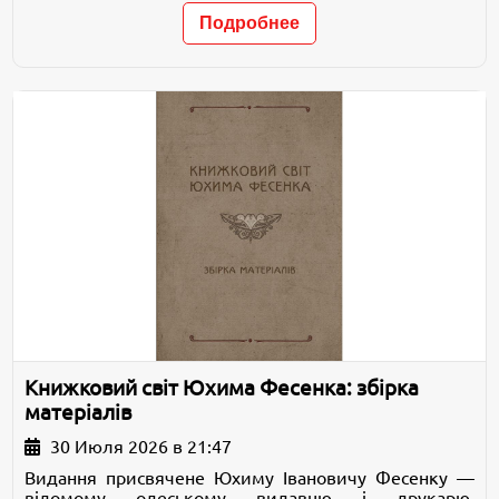
Подробнее
Книжковий світ Юхима Фесенка: збірка
матеріалів
30 Июля 2026 в 21:47
Видання присвячене Юхиму Івановичу Фесенку —
відомому одеському видавцю і друкарю,