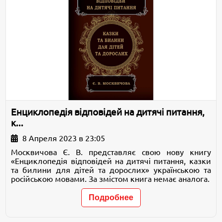
Енциклопедія відповідей на дитячі питання,
к...
8 Апреля 2023 в 23:05
Москвичова Є. В. представляє свою нову книгу
«Енциклопедія відповідей на дитячі питання, казки
та билини для дітей та дорослих» українською та
російською мовами. За змістом книга немає аналога.
Подробнее