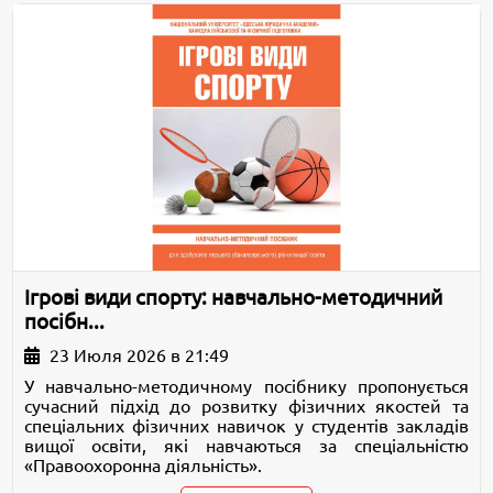
Ігрові види спорту: навчально-методичний
посібн...
23 Июля 2026 в 21:49
У навчально-методичному посібнику пропонується
сучасний підхід до розвитку фізичних якостей та
спеціальних фізичних навичок у студентів закладів
вищої освіти, які навчаються за спеціальністю
«Правоохоронна діяльність».