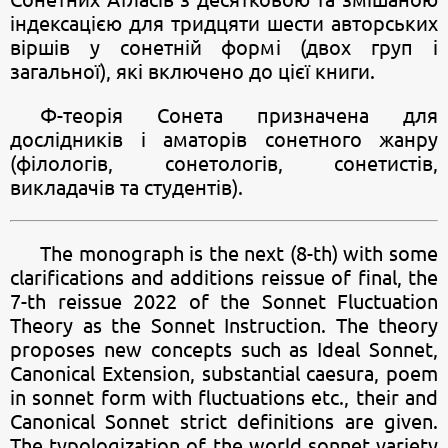
індексацією для тридцяти шести авторських
віршів у сонетній формі (двох груп і
загальної), які включено до цієї книги.
Ф-теорія Сонета призначена для
дослідників і аматорів сонетного жанру
(філологів, сонетологів, сонетистів,
викладачів та студентів).
The monograph is the next (8-th) with some
clarifications and additions reissue of final, the
7-th reissue 2022 of the Sonnet Fluctuation
Theory as the Sonnet Instruction. The theory
proposes new concepts such as Ideal Sonnet,
Canonical Extension, substantial caesura, poem
in sonnet form with fluctuations etc., their and
Canonical Sonnet strict definitions are given.
The typologization of the world sonnet variety