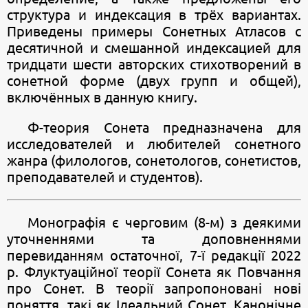
структура и индексация в трёх вариантах.
Приведены примеры Сонетных Атласов с
десятичной и смешанной индексацией для
тридцати шести авторских стихотворений в
сонетной форме (двух групп и общей),
включённых в данную книгу.
Ф-теория Сонета предназначена для
исследователей и любителей сонетного
жанра (филологов, сонетологов, сонетистов,
преподавателей и студентов).
Монографія є черговим (8-м) з деякими
уточненнями та доповненнями
перевиданням остаточної, 7-ї редакції 2022
р. Флуктуаційної теорії Сонета як Повчання
про Сонет. В теорії запропоновані нові
поняття, такі як Ідеальний Сонет, Канонічне