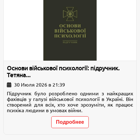
Основи військової психології: підручник.
Тетяна...
30 Июля 2026 в 21:39
Підручник було розроблено одними з найкращих
фахівців у галузі військової психології в Україні. Він
створений для всіх, хто хоче зрозуміти, як працює
психіка людини в умовах війни.
Подробнее