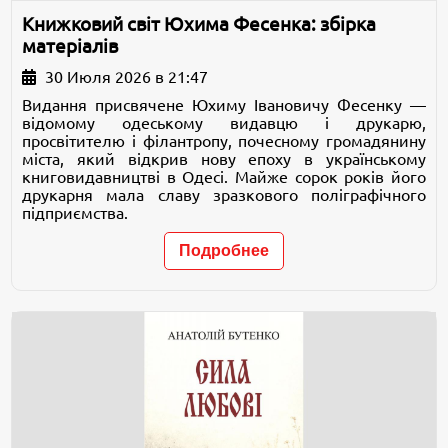
Книжковий світ Юхима Фесенка: збірка
матеріалів
30 Июля 2026 в 21:47
Видання присвячене Юхиму Івановичу Фесенку —
відомому одеському видавцю і друкарю,
просвітителю і філантропу, почесному громадянину
міста, який відкрив нову епоху в українському
книговидавництві в Одесі. Майже сорок років його
друкарня мала славу зразкового поліграфічного
підприємства.
Подробнее