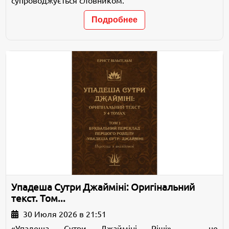
супроводжується словником.
Подробнее
Упадеша Сутри Джайміні: Оригінальний
текст. Том...
30 Июля 2026 в 21:51
«Упадеша Сутри Джайміні Ріші» — це