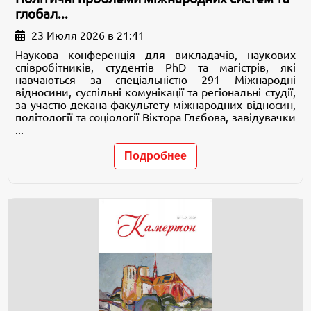
глобал...
23 Июля 2026 в 21:41
Наукова конференція для викладачів, наукових
співробітників, студентів PhD та магістрів, які
навчаються за спеціальністю 291 Міжнародні
відносини, суспільні комунікації та регіональні студії,
за участю декана факультету міжнародних відносин,
політології та соціології Віктора Глєбова, завідувачки
...
Подробнее