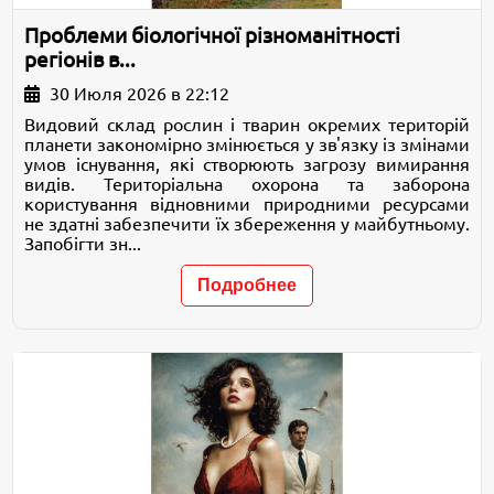
Проблеми біологічної різноманітності
регіонів в...
30 Июля 2026 в 22:12
Видовий склад рослин і тварин окремих територій
планети закономірно змінюється у зв'язку із змінами
умов існування, які створюють загрозу вимирання
видів. Територіальна охорона та заборона
користування відновними природними ресурсами
не здатні забезпечити їх збереження у майбутньому.
Запобігти зн...
Подробнее