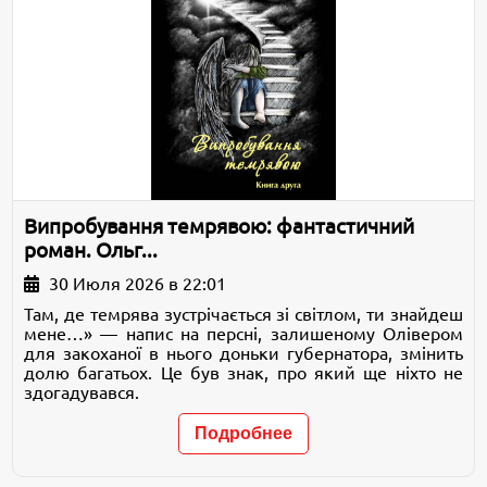
Випробування темрявою: фантастичний
роман. Ольг...
30 Июля 2026 в 22:01
Там, де темрява зустрічається зі світлом, ти знайдеш
мене…» — напис на персні, залишеному Олівером
для закоханої в нього доньки губернатора, змінить
долю багатьох. Це був знак, про який ще ніхто не
здогадувався.
Подробнее