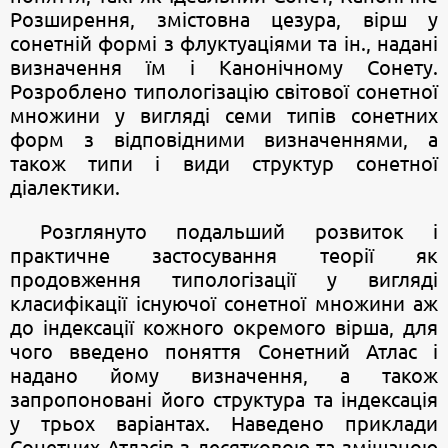
Розширення, змістовна цезура, вірш у
сонетній формі з флуктуаціями та ін., надані
визначення їм і Канонічному Сонету.
Розроблено типологізацію світової сонетної
множини у вигляді семи типів сонетних
форм з відповідними визначеннями, а
також типи і види структур сонетної
діалектики.
Розглянуто подальший розвиток і
практичне застосування теорії як
продовження типологізації у вигляді
класифікації існуючої сонетної множини аж
до індексації кожного окремого вірша, для
чого введено поняття Сонетний Атлас і
надано йому визначення, а також
запропоновані його структура та індексація
у трьох варіантах. Наведено приклади
Сонетних Атласів з десятковою та змішаною