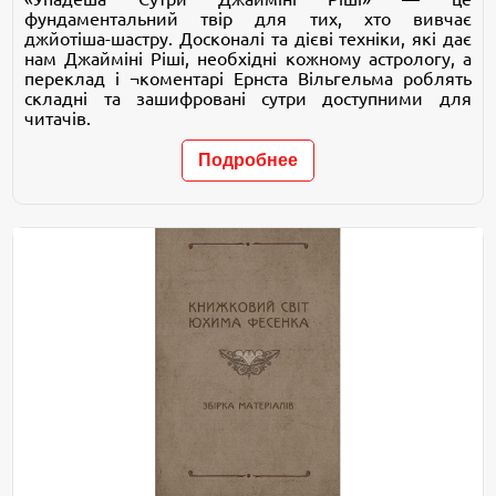
фундаментальний твір для тих, хто вивчає
джйотіша-шастру. Досконалі та дієві техніки, які дає
нам Джайміні Ріші, необхідні кожному астрологу, а
переклад і ¬коментарі Ернста Вільгельма роблять
складні та зашифровані сутри доступними для
читачів.
Подробнее