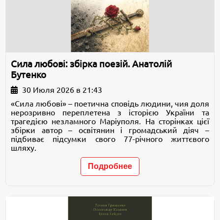
Сила любові: збірка поезій. Анатолій
Бутенко
30 Июля 2026 в 21:43
«Сила любові» – поетична сповідь людини, чия доля
нерозривно переплетена з історією України та
трагедією незламного Маріуполя. На сторінках цієї
збірки автор – освітянин і громадський діяч –
підбиває підсумки свого 77-річного життєвого
шляху.
Подробнее