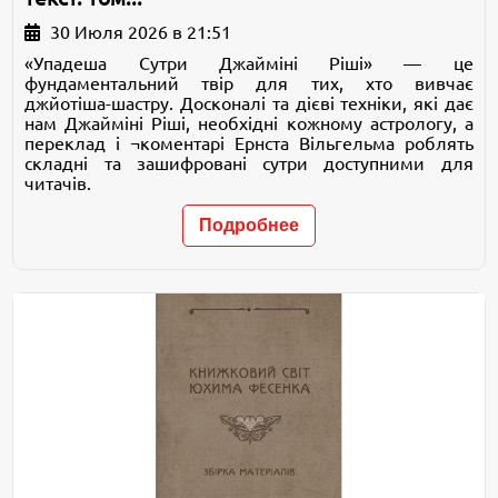
30 Июля 2026 в 21:51
«Упадеша Сутри Джайміні Ріші» — це
фундаментальний твір для тих, хто вивчає
джйотіша-шастру. Досконалі та дієві техніки, які дає
нам Джайміні Ріші, необхідні кожному астрологу, а
переклад і ¬коментарі Ернста Вільгельма роблять
складні та зашифровані сутри доступними для
читачів.
Подробнее