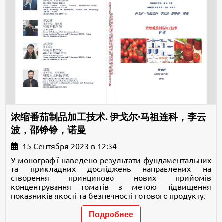
浓缩番茄制品加工技术. 伊戈尔·马祖连科，李云
波，邵铮铮，诺曼
15 Сентября 2023 в 12:34
У монографії наведено результати фундаментальних
та прикладних досліджень направлених на
створення принципово нових прийомів
концентрування томатів з метою підвищення
показників якості та безпечності готового продукту.
Подробнее