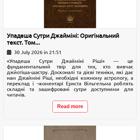
Упадеша Сутри Джайміні: Оригінальний
текст. Том...
30 July 2026 in 21:51
«Упадеша Сутри Джайміні Ріші» — це
фундаментальний твір для тих, хто вивчає
джйотіша-шастру. Досконалі та дієві техніки, які дає
нам Джайміні Ріші, необхідні кожному астрологу, а
переклад і ¬коментарі Ернста Вільгельма роблять
складні та зашифровані сутри доступними для
читачів.
Read more