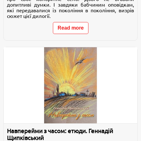
допитливі думки. І завдяки бабчиним оповідкам,
які передавалися із покоління в покоління, визрів
сюжет цієї дилогії.
Read more
Навперейми з часом: етюди. Геннадій
Щипківський