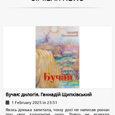
Бучая: дилогія. Геннадій Щипківський
1 February 2025 in 23:51
Якось донька запитала, чому досі не написав роман
про своє колоритне село. Довго не вгавали