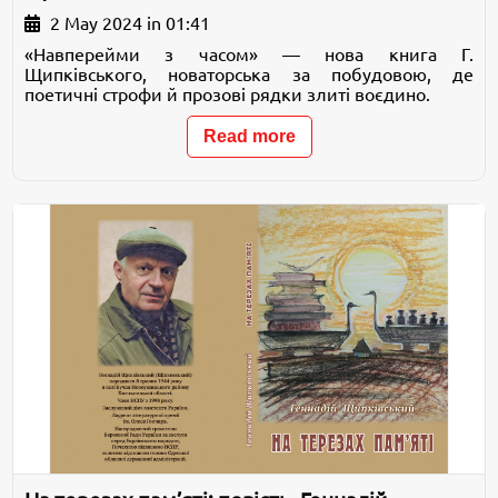
2 May 2024 in 01:41
«Навперейми з часом» — нова книга Г.
Щипківського, новаторська за побудовою, де
поетичні строфи й прозові рядки злиті воєдино.
Read more