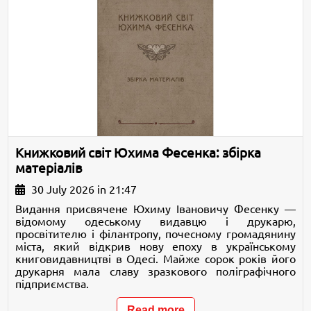
Книжковий світ Юхима Фесенка: збірка
матеріалів
30 July 2026 in 21:47
Видання присвячене Юхиму Івановичу Фесенку —
відомому одеському видавцю і друкарю,
просвітителю і філантропу, почесному громадянину
міста, який відкрив нову епоху в українському
книговидавництві в Одесі. Майже сорок років його
друкарня мала славу зразкового поліграфічного
підприємства.
Read more