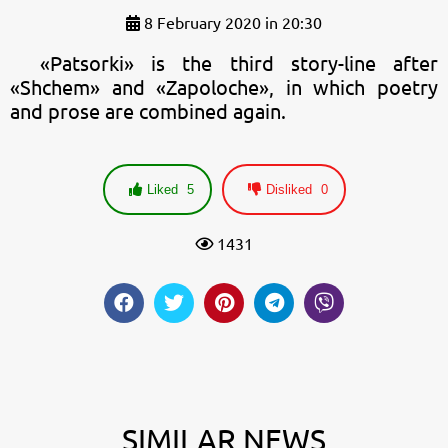
8 February 2020 in 20:30
«Patsorki» is the third story-line after
«Shchem» and «Zapoloche», in which poetry
and prose are combined again.
Liked
5
Disliked
0
1431
SIMILAR NEWS