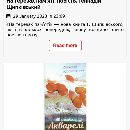
На терезах пам’яті: повість. Геннадій
Щипківський
29 January 2023 in 23:09
«На терезах пам’яті» — нова книга Г. Щипківського,
як і в кількох попередніх, знову воєдино злито
поезію і прозу.
Read more