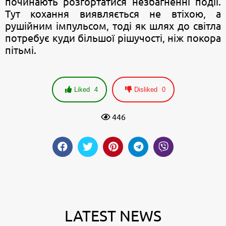
починають розгортатися незбагненні події.
Тут кохання виявляється не втіхою, а
рушійним імпульсом, тоді як шлях до світла
потребує куди більшої рішучості, ніж покора
пітьмі.
Liked
4
Disliked
0
446
LATEST NEWS