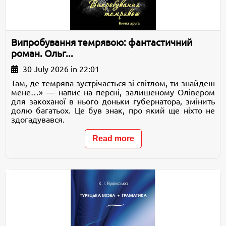
Випробування темрявою: фантастичний
роман. Ольг...
30 July 2026 in 22:01
Там, де темрява зустрічається зі світлом, ти знайдеш
мене…» — напис на персні, залишеному Олівером
для закоханої в нього доньки губернатора, змінить
долю багатьох. Це був знак, про який ще ніхто не
здогадувався.
Read more