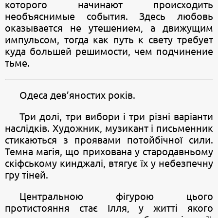
которого начинают происходить
необъяснимые события. Здесь любовь
оказывается не утешением, а движущим
импульсом, тогда как путь к свету требует
куда большей решимости, чем подчинение
тьме.
Одеса дев’яностих років.
Три долі, три вибори і три різні варіанти
наслідків. Художник, музикант і письменник
стикаються з проявами потойбічної сили.
Темна магія, що прихована у стародавньому
скіфському кинджалі, втягує їх у небезпечну
гру тіней.
Центральною фігурою цього
протистояння стає Ілля, у житті якого