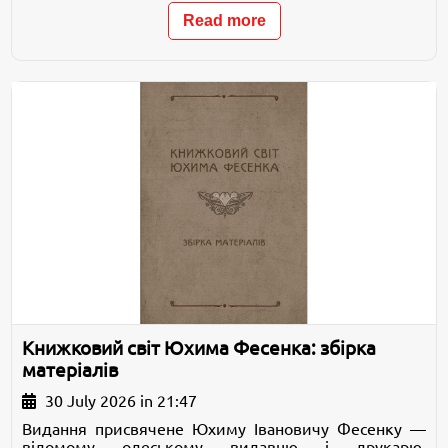
Read more
Книжковий світ Юхима Фесенка: збірка
матеріалів
30 July 2026 in 21:47
Видання присвячене Юхиму Івановичу Фесенку —
відомому одеському видавцю і друкарю,