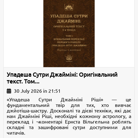
Упадеша Сутри Джайміні: Оригінальний
текст. Том...
30 July 2026 in 21:51
«Упадеша Сутри Джайміні Ріші» — це
фундаментальний твір для тих, хто вивчає
джйотіша-шастру. Досконалі та дієві техніки, які дає
нам Джайміні Ріші, необхідні кожному астрологу, а
переклад і ¬коментарі Ернста Вільгельма роблять
складні та зашифровані сутри доступними для
читачів.