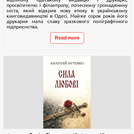
просвітителю і філантропу, почесному громадянину
міста, який відкрив нову епоху в українському
книговидавництві в Одесі. Майже сорок років його
друкарня мала славу зразкового поліграфічного
підприємства.
Read more