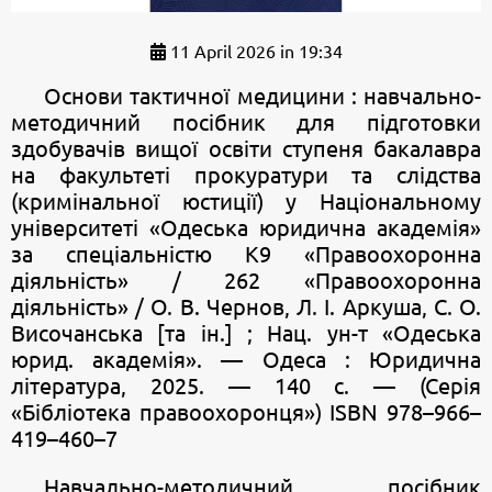
11 April 2026 in 19:34
Основи тактичної медицини : навчально-
методичний посібник для підготовки
здобувачів вищої освіти ступеня бакалавра
на факультеті прокуратури та слідства
(кримінальної юстиції) у Національному
університеті «Одеська юридична академія»
за спеціальністю К9 «Правоохоронна
діяльність» / 262 «Правоохоронна
діяльність» / О. В. Чернов, Л. І. Аркуша, С. О.
Височанська [та ін.] ; Нац. ун-т «Одеська
юрид. академія». — Одеса : Юридична
література, 2025. — 140 с. — (Серія
«Бібліотека правоохоронця») ISBN 978–966–
419–460–7
Навчально-методичний посібник