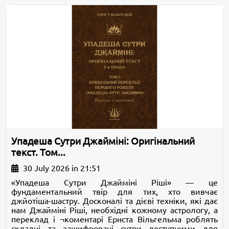
Упадеша Сутри Джайміні: Оригінальний
текст. Том...
30 July 2026 in 21:51
«Упадеша Сутри Джайміні Ріші» — це
фундаментальний твір для тих, хто вивчає
джйотіша-шастру. Досконалі та дієві техніки, які дає
нам Джайміні Ріші, необхідні кожному астрологу, а
переклад і ¬коментарі Ернста Вільгельма роблять
складні та зашифровані сутри доступними для