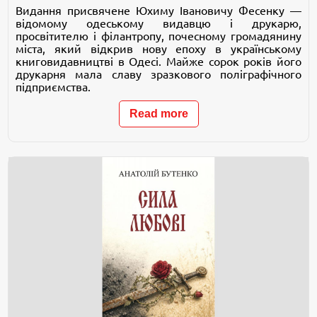
Видання присвячене Юхиму Івановичу Фесенку —
відомому одеському видавцю і друкарю,
просвітителю і філантропу, почесному громадянину
міста, який відкрив нову епоху в українському
книговидавництві в Одесі. Майже сорок років його
друкарня мала славу зразкового поліграфічного
підприємства.
Read more