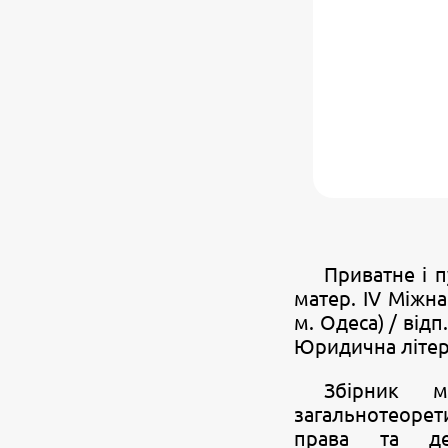
Приватне і п
матер. ІV Міжна
м. Одеса) / відп
Юридична літера
Збірник м
загальнотеоре
права та дер