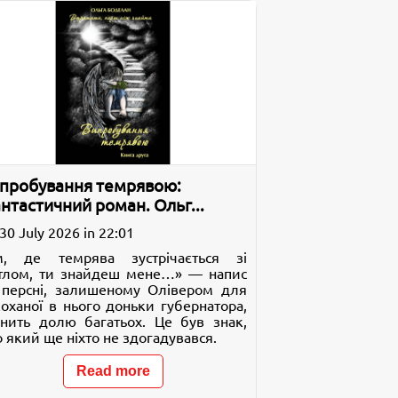
пробування темрявою:
нтастичний роман. Ольг...
30 July 2026 in 22:01
м, де темрява зустрічається зі
ітлом, ти знайдеш мене…» — напис
 персні, залишеному Олівером для
коханої в нього доньки губернатора,
інить долю багатьох. Це був знак,
 який ще ніхто не здогадувався.
Read more