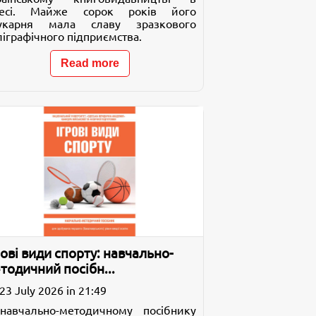
есі. Майже сорок років його
укарня мала славу зразкового
ліграфічного підприємства.
Read more
рові види спорту: навчально-
тодичний посібн...
23 July 2026 in 21:49
навчально-методичному посібнику