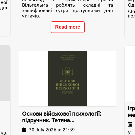
ної
Вільгельма роблять складні та
Од
діл
зашифровані сутри доступними для
др
читачів.
по
Read more
Іг
Основи військової психології:
ме
підручник. Тетяна...
30 July 2026 in 21:39
ідь
У 