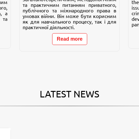
ним
the
та практичним питанням приватного,
го,
iss
публічного та міжнародного права в
, а
cr
умовах війни. Він може бути корисним
 та
de
як для навчального процесу, так і для
pa
практичної діяльності.
Read more
LATEST NEWS