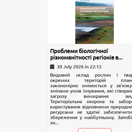
Проблеми біологічної
різноманітності регіонів в...
30 July 2026 in 22:12
Видовий склад рослин і тва
окремих територій плане
закономірно змінюється у зв'язку
змінами умов існування, які створю
загрозу вимирання виді
Територіальна охорона та забор
користування відновними природн
ресурсами не здатні забезпечити
збереження у майбутньому. Запобі
зн...