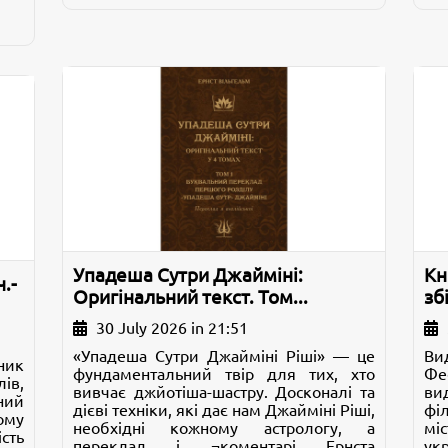
Упадеша Сутри Джайміні:
Кн
.-
Оригінальний текст. Том...
зб
30 July 2026 in 21:51
«Упадеша Сутри Джайміні Ріші» — це
Ви
ник
фундаментальний твір для тих, хто
Фе
ів,
вивчає джйотіша-шастру. Досконалі та
ви
ний
дієві техніки, які дає нам Джайміні Ріші,
фі
ому
необхідні кожному астрологу, а
мі
сть
переклад і ¬коментарі Ернста
ук