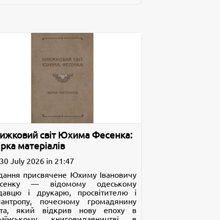
ижковий світ Юхима Фесенка:
ірка матеріалів
30 July 2026 in 21:47
дання присвячене Юхиму Івановичу
сенку — відомому одеському
давцю і друкарю, просвітителю і
лантропу, почесному громадянину
ста, який відкрив нову епоху в
раїнському книговидавництві в