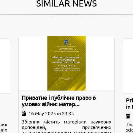
SIMILAR NEWS
Приватне і публічне право в
Pr
умовах війни: матер...
in 
16 May 2025 in 23:35
Збірник містить матеріали наукових
вих
Th
доповідей, присвячених
их
sc
загальнотеоретичним, методологічним