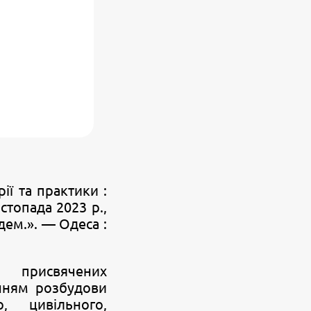
ії та практики :
стопада 2023 р.,
адем.». — Одеса :
, присвячених
нням розбудови
, цивільного,