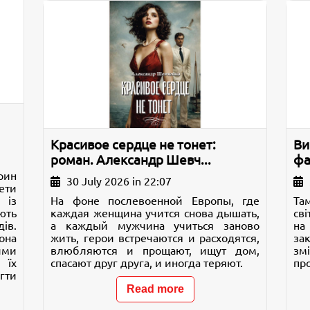
Красивое сердце не тонет:
Ви
роман. Александр Шевч...
фа
рин
30 July 2026 in 22:07
ти
 із
На фоне послевоенной Европы, где
Та
ють
каждая женщина учится снова дышать,
св
в.
а каждый мужчина учиться заново
на
она
жить, герои встречаются и расходятся,
за
ими
влюбляются и прощают, ищут дом,
зм
 їх
спасают друг друга, и иногда теряют.
про
гти
Read more