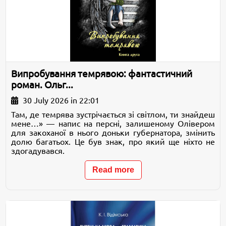
Випробування темрявою: фантастичний
роман. Ольг...
30 July 2026 in 22:01
Там, де темрява зустрічається зі світлом, ти знайдеш
мене…» — напис на персні, залишеному Олівером
для закоханої в нього доньки губернатора, змінить
долю багатьох. Це був знак, про який ще ніхто не
здогадувався.
Read more