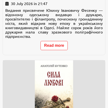
30 July 2026 in 21:47
Видання присвячене Юхиму Івановичу Фесенку —
відомому одеському видавцю і друкарю,
просвітителю і філантропу, почесному громадянину
міста, який відкрив нову епоху в українському
книговидавництві в Одесі. Майже сорок років його
друкарня мала славу зразкового поліграфічного
підприємства.
Read more