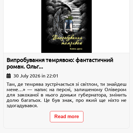
Випробування темрявою: фантастичний
роман. Ольг...
30 July 2026 in 22:01
Там, де темрява зустрічається зі світлом, ти знайдеш
мене…» — напис на персні, залишеному Олівером
для закоханої в нього доньки губернатора, змінить
долю багатьох. Це був знак, про який ще ніхто не
здогадувався.
Read more