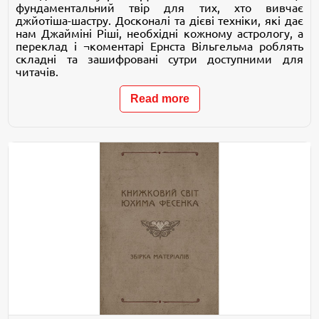
фундаментальний твір для тих, хто вивчає
джйотіша-шастру. Досконалі та дієві техніки, які дає
нам Джайміні Ріші, необхідні кожному астрологу, а
переклад і ¬коментарі Ернста Вільгельма роблять
складні та зашифровані сутри доступними для
читачів.
Read more