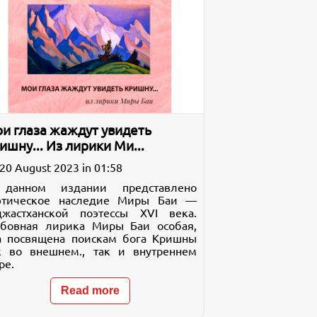
и глаза жаждут увидеть
ишну... Из лирики Ми...
20 August 2023 in 01:58
данном издании представлено
этическое наследие Миры Баи —
джастханской поэтессы XVI века.
бовная лирика Миры Баи особая,
а посвящена поискам бога Кришны
к во внешнем., так и внутреннем
ре.
Read more