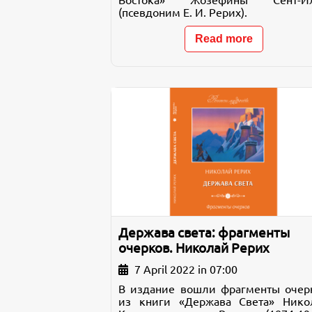
Востока» Жозефины Сент-И
(псевдоним Е. И. Рерих).
Read more
Держава света: фрагменты
очерков. Николай Рерих
7 April 2022 in 07:00
В издание вошли фрагменты очер
из книги «Держава Света» Нико