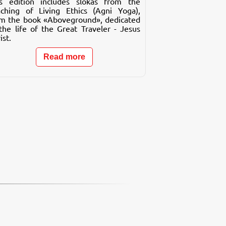
is edition includes slokas from the
ching of Living Ethics (Agni Yoga),
m the book «Aboveground», dedicated
the life of the Great Traveler - Jesus
ist.
Read more