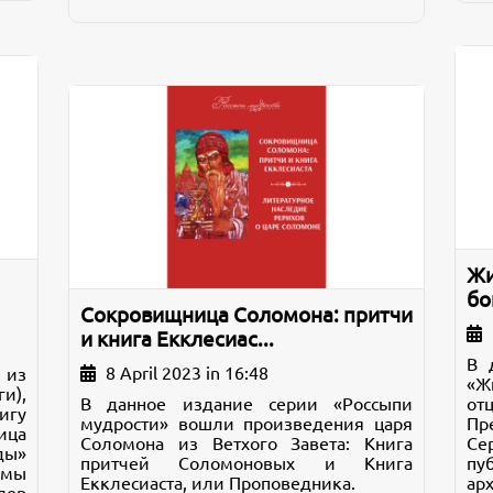
Жи
бо
Сокровищница Соломона: притчи
и книга Екклесиас...
В 
8 April 2023 in 16:48
 из
«Ж
и),
В данное издание серии «Россыпи
от
игу
мудрости» вошли произведения царя
Пр
ица
Соломона из Ветхого Завета: Книга
Се
ды»
притчей Соломоновых и Книга
пу
ммы
Екклесиаста, или Проповедника.
а