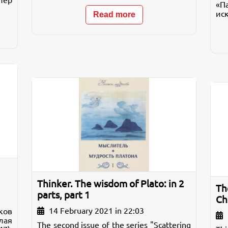
лер
«П
иск
Read more
Thinker. The wisdom of Plato: in 2
Th
parts, part 1
Chr
14 February 2021 in 22:03
ков
лая
The second issue of the series "Scattering