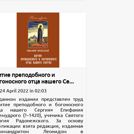
тие преподобного и
гоносного отца нашего Се...
24 April 2022 in 02:03
данном издании представлен труд
итие преподобного и богоносного
ца нашего Сергия» Епифания
емудрого (?–1420), ученика Святого
ргия Радонежского. За основу
бликации взята редакция, изданная
рхимандритом Леонидом в