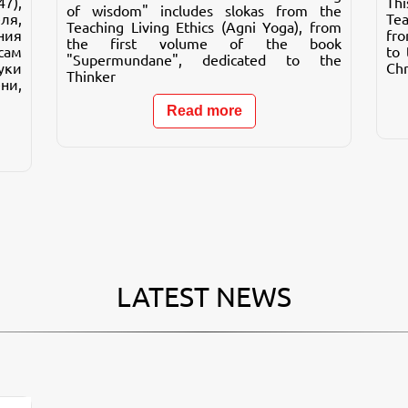
7),
Th
of wisdom" includes slokas from the
ля,
Tea
Teaching Living Ethics (Agni Yoga), from
ния
fro
the first volume of the book
сам
to 
"Supermundane", dedicated to the
уки
Chr
Thinker
ни,
Read more
LATEST NEWS