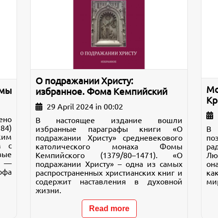
О подражании Христу:
Мо
тмы
избранное. Фома Кемпийский
Кр
29 April 2024 in 00:02
ено
В настоящее издание вошли
84)
избранные параграфы книги «О
В 
им
подражании Христу» средневекового
по
м с
католического монаха Фомы
ра
вые
Кемпийского (1379/80–1471). «О
Лю
м —
подражании Христу» – одна из самых
он
офа
распространенных христианских книг и
ка
содержит наставления в духовной
ми
жизни.
Read more