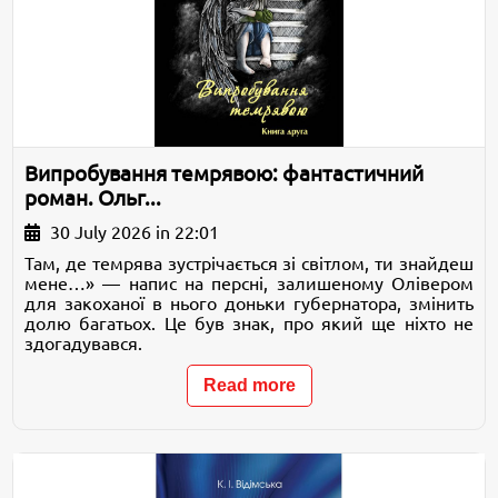
Випробування темрявою: фантастичний
роман. Ольг...
30 July 2026 in 22:01
Там, де темрява зустрічається зі світлом, ти знайдеш
мене…» — напис на персні, залишеному Олівером
для закоханої в нього доньки губернатора, змінить
долю багатьох. Це був знак, про який ще ніхто не
здогадувався.
Read more