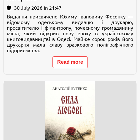
30 July 2026 in 21:47
Видання присвячене Юхиму Івановичу Фесенку —
відомому одеському видавцю і друкарю,
просвітителю і філантропу, почесному громадянину
міста, який відкрив нову епоху в українському
книговидавництві в Одесі. Майже сорок років його
друкарня мала славу зразкового поліграфічного
підприємства.
Read more